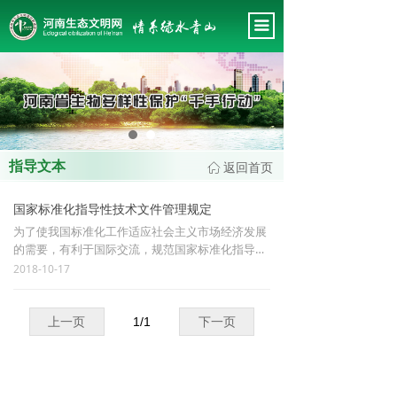
首页
끀
关于我们
会务管理
专题工作
指导文本
返回首页
ꀇ
政策法规
国家标准化指导性技术文件管理规定
会员风采
为了使我国标准化工作适应社会主义市场经济发展
的需要，有利于国际交流，规范国家标准化指导性
专家智库
技术文件（以下简称“指导性技术文件”）的管理工
2018-10-17
作，特制定本规定。
工作规范
上一页
1
/
1
下一页