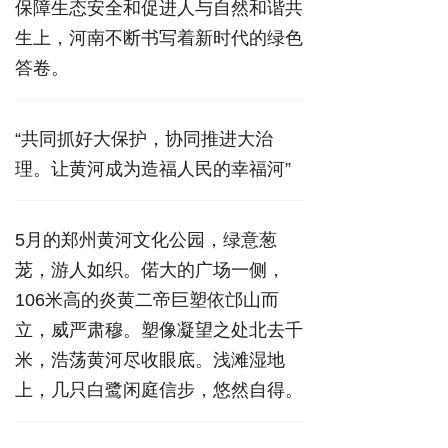
保障生态安全和促进人与自然和谐共
生上，河南不断书写着新时代的绿色
答卷。
“共同抓好大保护，协同推进大治
理。让黄河成为造福人民的幸福河”
5月的郑州黄河文化公园，绿意葱
茏，游人如织。偌大的广场一侧，
106米高的炎黄二帝巨塑依邙山而
立，威严肃穆。塑像凝望之处北去千
米，浩荡黄河尽收眼底。浅滩湿地
上，几只白鹭闲庭信步，悠然自得。