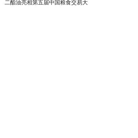
二酯油亮相第五届中国粮食交易大
会；2024年，全县油茶挂果面积
18.7万亩；2025年，全县油茶综合
产值预计达10亿元。
从荒山到青山，从青山到金山。人不
负青山，青山定不负人。实践证明，
贯彻新发展理念，走生态优先、绿色
发展的道路，绿水青山就是金山银
山。
不断在实践中探索，从探索中实践。
沿着总书记指引的道路，河南已建成
国家级“绿水青山就是金山银山”实践