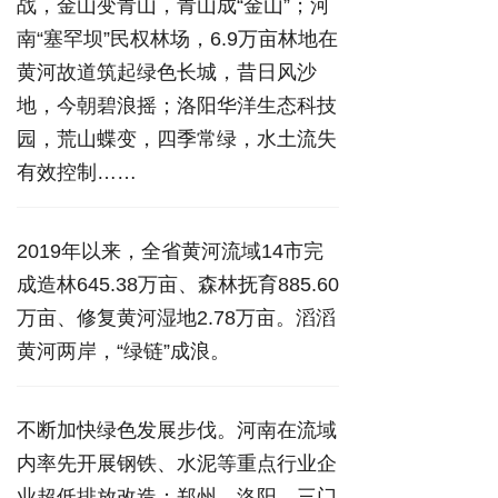
战，金山变青山，青山成“金山”；河
南“塞罕坝”民权林场，6.9万亩林地在
黄河故道筑起绿色长城，昔日风沙
地，今朝碧浪摇；洛阳华洋生态科技
园，荒山蝶变，四季常绿，水土流失
有效控制……
2019年以来，全省黄河流域14市完
成造林645.38万亩、森林抚育885.60
万亩、修复黄河湿地2.78万亩。滔滔
黄河两岸，“绿链”成浪。
不断加快绿色发展步伐。河南在流域
内率先开展钢铁、水泥等重点行业企
业超低排放改造；郑州、洛阳、三门