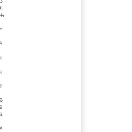
心
到
国共
才
、
在
、
明
问
、
新
必
建
业
续