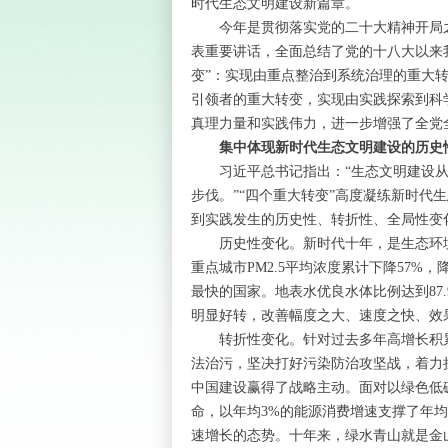
时代生态文明建设新篇章。
今年是贯彻落实党的二十大精神开局之
表重要讲话，全面总结了党的十八大以来
变”：实现由重点整治到系统治理的重大
引领者的重大转变，实现由实践探索到科
真理力量和实践伟力，进一步增强了全党
集中体现新时代生态文明建设的历史
习近平总书记指出：“生态文明建设从
步伐。”“四个重大转变”高度凝练新时
到实践发生的历史性、转折性、全局性变
历史性变化。新时代十年，是生态环境
重点城市PM2.5平均浓度累计下降57%，
最快的国家。地表水优良水体比例达到87
明显好转，改善幅度之大、速度之快、效
转折性变化。针对过去多年高增长积累
法治污，坚决打好污染防治攻坚战，着力
中国建设赢得了战略主动。面对以绿色低
命，以年均3%的能源消费增速支撑了年均
速增长的态势。十年来，绿水青山就是金