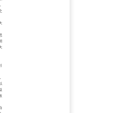
，
之
大
思
明
大
刻
，
以
益
改
自