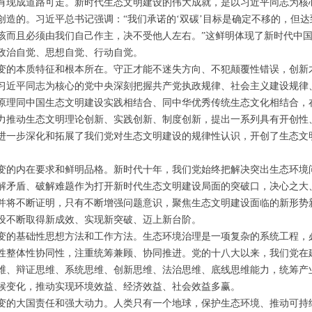
有现成道路可走。新时代生态文明建设的伟大成就，是以习近平同志为核
造的。习近平总书记强调：“我们承诺的‘双碳’目标是确定不移的，但达
该而且必须由我们自己作主，决不受他人左右。”这鲜明体现了新时代中
政治自觉、思想自觉、行动自觉。
的本质特征和根本所在。守正才能不迷失方向、不犯颠覆性错误，创新
习近平同志为核心的党中央深刻把握共产党执政规律、社会主义建设规律
原理同中国生态文明建设实践相结合、同中华优秀传统生态文化相结合，
力推动生态文明理论创新、实践创新、制度创新，提出一系列具有开创性
进一步深化和拓展了我们党对生态文明建设的规律性认识，开创了生态文
的内在要求和鲜明品格。新时代十年，我们党始终把解决突出生态环境
解矛盾、破解难题作为打开新时代生态文明建设局面的突破口，决心之大
并将不断证明，只有不断增强问题意识，聚焦生态文明建设面临的新形势
设不断取得新成效、实现新突破、迈上新台阶。
的基础性思想方法和工作方法。生态环境治理是一项复杂的系统工程，
性整体性协同性，注重统筹兼顾、协同推进。党的十八大以来，我们党在
维、辩证思维、系统思维、创新思维、法治思维、底线思维能力，统筹产
候变化，推动实现环境效益、经济效益、社会效益多赢。
的大国责任和强大动力。人类只有一个地球，保护生态环境、推动可持