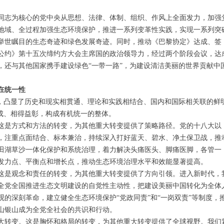
志为核心的党中央从思想、法律、体制、组织、作风上全面发力，加强
地域、全过程加强生态环境保护，推进一系列变革性实践，实现一系列突
举世瞩目的生态奇迹和绿色发展奇迹。同时，推动《巴黎协定》达成、签
公约》第十五次缔约方大会主席国的政治领导力，经过两个阶段会议，达
，还与其他国家携手建设绿色“一带一路”，为建设清洁美丽的世界贡献中
在统一性
凸显了历史和现实相贯通、理论和实践相结合、国内和国际相关联的鲜
相成、相得益彰，构成有机统一的整体。
是方式和方法的转变，为其他重大转变提供了策略路径。党的十八大以
，注重点面结合、标本兼治，持续深入打好蓝天、碧水、净土保卫战，推
田湖草沙一体化保护和系统治理，着力解决头痛医头、脚痛医脚，各管一
发力点、平衡点和增长点，推动生态环境治理水平和效能显著提高。
是观念和责任的转变，为其他重大转变提供了方向引领。进入新时代，
全党全国推进生态文明建设的自觉性主动性，把建设美丽中国转化为全体
的深刻革命，建立健全生态环境保护“党政同责”和“一岗双责”等制度，
山银山成为全党全社会的共识和行动。
转变。这是胸怀和格局的转变，为其他重大转变提供了全球视野。我们