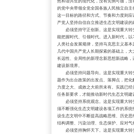
然和谐共生的现代化，没有先例可循，没
的党中央带领全党全国各族人民独立自主创
这一目标的路径和方式、节奏和力度则应
产党人坚持自信自立推进生态文明建设的
必须坚持守正创新。这是实现重大转变
能把握时代、引领时代。进入新时代，以
人类社会发展规律，坚持马克思主义基本
几代中国共产党人长期探索的基础上，大
长远性、全局性的新理念新思想新战略，
建设新境界。
必须坚持问题导向。这是实现重大转变
题作为出台政策的出发点、落脚点，把化
力度之大、成效之大前所未有。实践已经
任务新要求，才能推动新时代生态文明建
必须坚持系统观念。这是实现重大转变
须不断强化生态文明建设各项工作的系统
设生态文明中不断提高战略思维、历史思
结构调整、污染治理、生态保护、应对气
必须坚持胸怀天下。这是实现重大转变