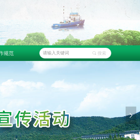
作规范
끠
搜索
넲