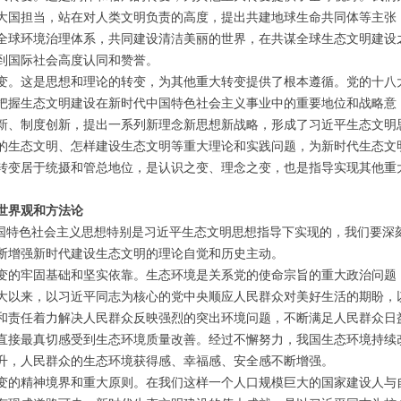
大国担当，站在对人类文明负责的高度，提出共建地球生命共同体等主张
全球环境治理体系，共同建设清洁美丽的世界，在共谋全球生态文明建设
到国际社会高度认同和赞誉。
。这是思想和理论的转变，为其他重大转变提供了根本遵循。党的十八
把握生态文明建设在新时代中国特色社会主义事业中的重要地位和战略意
新、制度创新，提出一系列新理念新思想新战略，形成了习近平生态文明
的生态文明、怎样建设生态文明等重大理论和实践问题，为新时代生态文
转变居于统摄和管总地位，是认识之变、理念之变，也是指导实现其他重
世界观和方法论
特色社会主义思想特别是习近平生态文明思想指导下实现的，我们要深
断增强新时代建设生态文明的理论自觉和历史主动。
的牢固基础和坚实依靠。生态环境是关系党的使命宗旨的重大政治问题
大以来，以习近平同志为核心的党中央顺应人民群众对美好生活的期盼，
和责任着力解决人民群众反映强烈的突出环境问题，不断满足人民群众日
直接最真切感受到生态环境质量改善。经过不懈努力，我国生态环境持续
升，人民群众的生态环境获得感、幸福感、安全感不断增强。
的精神境界和重大原则。在我们这样一个人口规模巨大的国家建设人与