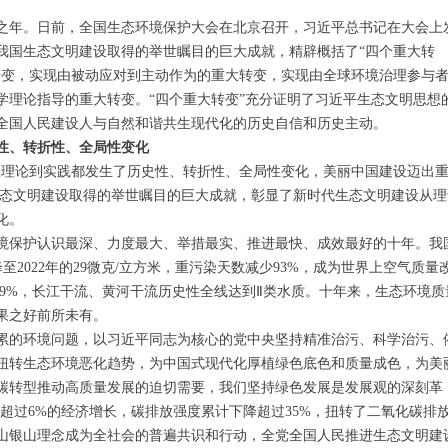
年。日前，全国生态环境保护大会在北京召开，习近平总书记在大会上
我国生态文明建设取得的举世瞩目的巨大成就，精辟概括了“四个重大转
转变，实现由被动应对到主动作为的重大转变，实现由全球环境治理参与
学理论指导的重大转变。“四个重大转变”充分证明了习近平生态文明思想
全国人民建设人与自然和谐共生现代化的历史自信和历史主动。
性、转折性、全局性变化
理论到实践都发生了历史性、转折性、全局性变化，美丽中国建设迈出
代生态文明建设取得的举世瞩目的巨大成就，彰显了新时代生态文明建设从理
化。
保护认识最深、力度最大、举措最实、推进最快、成效最好的十年。我
降至2022年的29微克/立方米，重污染天数减少93%，成为世界上空气质量
.9%，长江干流、黄河干流历史性全线达到Ⅱ类水质。十年来，生态环境质
果之好前所未有。
的环境问题，以习近平同志为核心的党中央坚持精准治污、科学治污、
扭转生态环境恶化趋势，为中国式现代化厚植绿色底色和质量成色，为美
碳转型推动高质量发展的迫切需要，我们坚持绿色发展是发展观的深刻革
超过6%的经济增长，碳排放强度累计下降超过35%，扭转了二氧化碳排
山银山理念成为全社会的普遍共识和行动，全党全国人民推进生态文明建