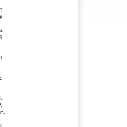
党
破
成
国
明
动
我
人
推动
紧