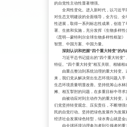
的自觉性主动性显著增强。
全局性变化。进入新时代，以习近平同
对生态文明建设的全面领导，全方位、全
性进展，取得一系列标志性成果，创造了
署、生效和实施，充分发挥《生物多样性
《昆明—蒙特利尔全球生物多样性框架》
智慧、中国方案、中国力量。
深刻认识和把握“四个重大转变”的内
习近平总书记提出的“四个重大转变”，
特征。“四个重大转变”相互关联、相辅
由重点整治到系统治理的重大转变。这
来，我们党从解决突出生态环境问题入手
生态环境质量明显改善。坚持统筹山水林
摊、相互掣肘的问题，在多重目标中寻求
由被动应对到主动作为的重大转变。这
们党坚持转变观念、压实责任，不断增强
民的自觉行动。坚持把绿色发展作为发展观
经济社会发展绿色转型，绿水青山就是金
由全球环境治理参与者到引领者的重大