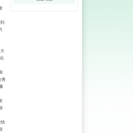
发
者到
的
重大
论
国
改善
量
依
丽
放快
设