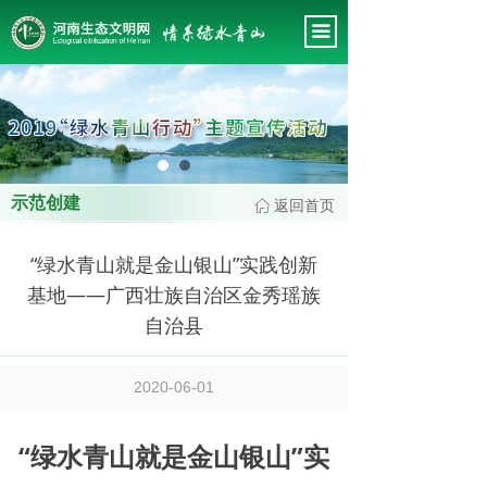
首页
끀
关于我们
新闻中心
这里有最新的公司动态，这里有最新的网站设计、移
会务管理
动端设计、网页相关内容与你分享
专题工作
示范创建
返回首页
ꀇ
政策法规
“绿水青山就是金山银山”实践创新
会员风采
基地——广西壮族自治区金秀瑶族
专家智库
自治县
工作规范
2020-06-01
“绿水青山就是金山银山”实