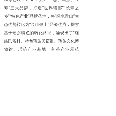
寿”三大品牌，打造“世界瑶都”“长寿之
乡”“特色产业”品牌圣地，将“绿水青山”生
态优势转化为“金山银山”经济优势，探索
基于瑶乡特色的转化路径，涌现出了“瑶
族民俗村、特色瑶族民宿群、瑶族文化博
物馆、瑶药产业基地、药茶产业示范
园”等一大批“两山”转化典型案例。创
新“两山”转化机制体制，形成了以重点生
态功能区监管制度、目标责任制和评估机
制、环境治理和生态保护市场化机制、生
态补偿制度、自然资源资产离任审计和损
害赔偿制度等为核心的制度体系。